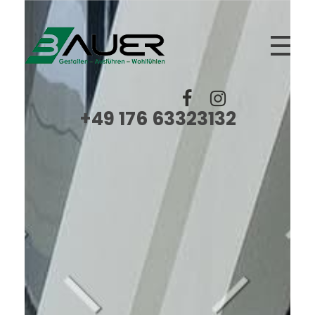
BAUER
Trockenbau, Fliesen Platten Mosaik, Spachtelarbeiten, Renovierungen, Sanierungen
+49 176 63323132‬